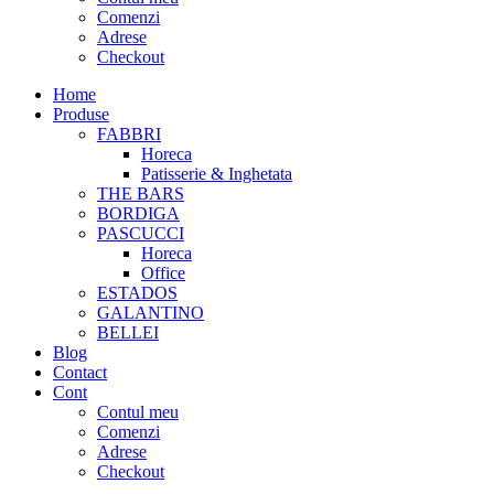
Comenzi
Adrese
Checkout
Home
Produse
FABBRI
Horeca
Patisserie & Inghetata
THE BARS
BORDIGA
PASCUCCI
Horeca
Office
ESTADOS
GALANTINO
BELLEI
Blog
Contact
Cont
Contul meu
Comenzi
Adrese
Checkout