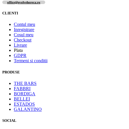
office@evolvehoreca.ro
CLIENTI
Contul meu
Inregistrare
Cosul meu
Checkout
Livrare
Plata
GDPR
Termeni si conditii
PRODUSE
THE BARS
FABBRI
BORDIGA
BELLEI
ESTADOS
GALANTINO
SOCIAL