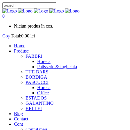
0
Niciun produs în coș.
Coș
Total:
0,00
lei
Home
Produse
FABBRI
Horeca
Patisserie & Inghetata
THE BARS
BORDIGA
PASCUCCI
Horeca
Office
ESTADOS
GALANTINO
BELLEI
Blog
Contact
Cont
Contul meu