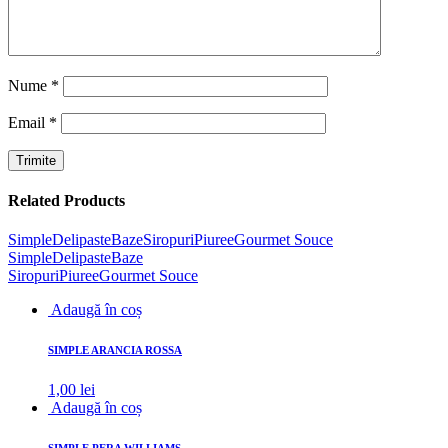
Nume
*
Email
*
Related Products
Simple
Delipaste
Baze
Siropuri
Piuree
Gourmet Souce
Simple
Delipaste
Baze
Siropuri
Piuree
Gourmet Souce
Adaugă în coș
SIMPLE ARANCIA ROSSA
1,00
lei
Adaugă în coș