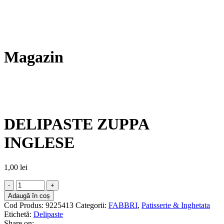
Magazin
DELIPASTE ZUPPA
INGLESE
1,00
lei
Adaugă în coș
Cod Produs:
9225413
Categorii:
FABBRI
,
Patisserie & Inghetata
Etichetă:
Delipaste
Share on: