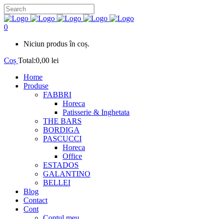
0
Niciun produs în coș.
Coș
Total:
0,00
lei
Home
Produse
FABBRI
Horeca
Patisserie & Inghetata
THE BARS
BORDIGA
PASCUCCI
Horeca
Office
ESTADOS
GALANTINO
BELLEI
Blog
Contact
Cont
Contul meu