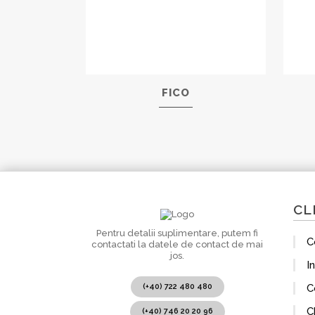
FICO
CL
Pentru detalii suplimentare, putem fi
C
contactati la datele de contact de mai
jos.
I
(+40) 722 480 480
C
C
(+40) 746 20 20 96