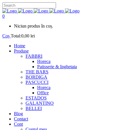
0
Niciun produs în coș.
Coș
Total:
0,00
lei
Home
Produse
FABBRI
Horeca
Patisserie & Inghetata
THE BARS
BORDIGA
PASCUCCI
Horeca
Office
ESTADOS
GALANTINO
BELLEI
Blog
Contact
Cont
Contul meu