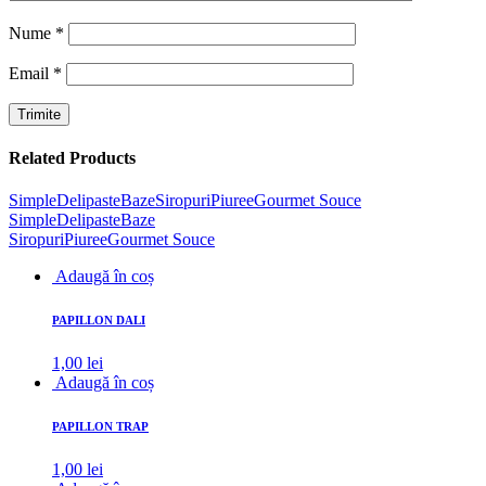
Nume
*
Email
*
Related Products
Simple
Delipaste
Baze
Siropuri
Piuree
Gourmet Souce
Simple
Delipaste
Baze
Siropuri
Piuree
Gourmet Souce
Adaugă în coș
PAPILLON DALI
1,00
lei
Adaugă în coș
PAPILLON TRAP
1,00
lei