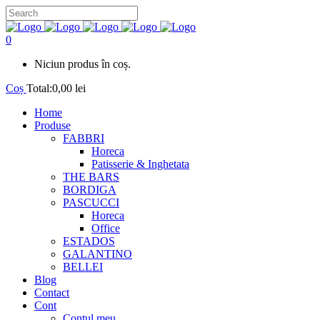
0
Niciun produs în coș.
Coș
Total:
0,00
lei
Home
Produse
FABBRI
Horeca
Patisserie & Inghetata
THE BARS
BORDIGA
PASCUCCI
Horeca
Office
ESTADOS
GALANTINO
BELLEI
Blog
Contact
Cont
Contul meu