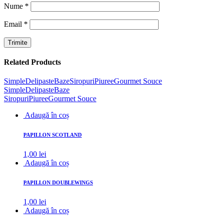
Nume
*
Email
*
Related Products
Simple
Delipaste
Baze
Siropuri
Piuree
Gourmet Souce
Simple
Delipaste
Baze
Siropuri
Piuree
Gourmet Souce
Adaugă în coș
PAPILLON SCOTLAND
1,00
lei
Adaugă în coș
PAPILLON DOUBLEWINGS
1,00
lei
Adaugă în coș