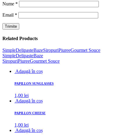
Nume
*
Email
*
Related Products
Simple
Delipaste
Baze
Siropuri
Piuree
Gourmet Souce
Simple
Delipaste
Baze
Siropuri
Piuree
Gourmet Souce
Adaugă în coș
PAPILLON SUNGLASSES
1,00
lei
Adaugă în coș
PAPILLON CHEESE
1,00
lei
Adaugă în coș