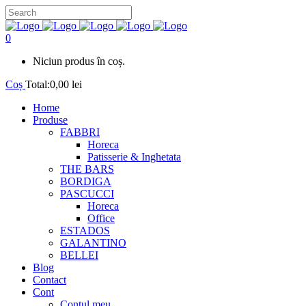
0
Niciun produs în coș.
Coș
Total:
0,00
lei
Home
Produse
FABBRI
Horeca
Patisserie & Inghetata
THE BARS
BORDIGA
PASCUCCI
Horeca
Office
ESTADOS
GALANTINO
BELLEI
Blog
Contact
Cont
Contul meu