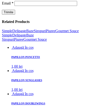
Email
*
Related Products
Simple
Delipaste
Baze
Siropuri
Piuree
Gourmet Souce
Simple
Delipaste
Baze
Siropuri
Piuree
Gourmet Souce
Adaugă în coș
PAPILLON PONCETTO
1,00
lei
Adaugă în coș
PAPILLON SUNGLASSES
1,00
lei
Adaugă în coș
PAPILLON DOUBLEWINGS