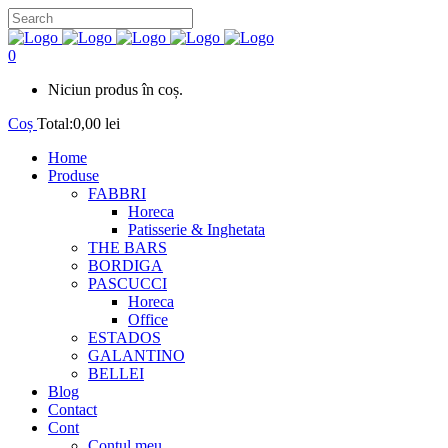
0
Niciun produs în coș.
Coș
Total:
0,00
lei
Home
Produse
FABBRI
Horeca
Patisserie & Inghetata
THE BARS
BORDIGA
PASCUCCI
Horeca
Office
ESTADOS
GALANTINO
BELLEI
Blog
Contact
Cont
Contul meu