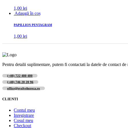
1,00
lei
Adaugă în coș
PAPILLION PENTAGRAM
1,00
lei
Pentru detalii suplimentare, putem fi contactati la datele de contact de 
(+40) 722 480 480
(+40) 746 20 20 96
office@evolvehoreca.ro
CLIENTI
Contul meu
Inregistrare
Cosul meu
Checkout