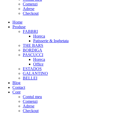
Comenzi
Adrese
Checkout
Home
Produse
FABBRI
Horeca
Patisserie & Inghetata
THE BARS
BORDIGA
PASCUCCI
Horeca
Office
ESTADOS
GALANTINO
BELLEI
Blog
Contact
Cont
Contul meu
Comenzi
Adrese
Checkout